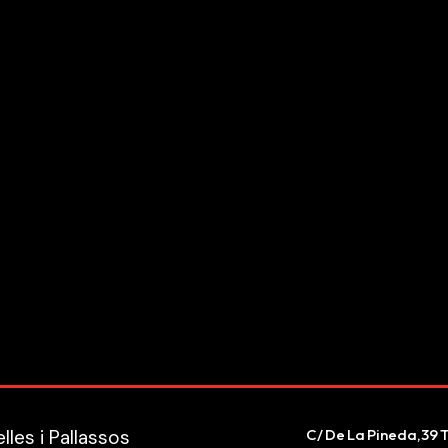
les i Pallassos
C/ De La Pineda,39 T