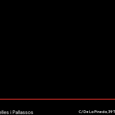
les i Pallassos
C/ De La Pineda,39 T