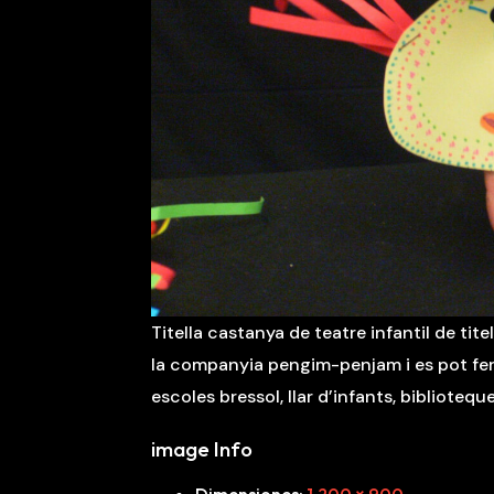
Titella castanya de teatre infantil de tit
la companyia pengim-penjam i es pot fer
escoles bressol, llar d’infants, biblioteques
image Info
Dimensiones
:
1.200 × 900