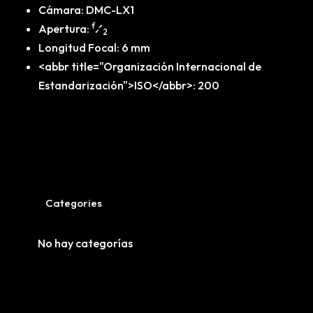
Cámara
:
DMC-LX1
f
Apertura
:
⁄
2
Longitud Focal
:
6 mm
<abbr title="Organización Internacional de
Estandarización">ISO</abbr>
:
200
Categories
No hay categorías